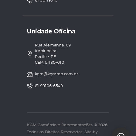
81 30119310
Unidade Oficina
Rua Alemanha, 69
Imbiribeira
Recife - PE
CEP: 51180-010
kgm@kgmrep.com.br
81 99106-6549
KGM Comércio e Representações © 2026.
Todos os Direitos Reservadas. Site by