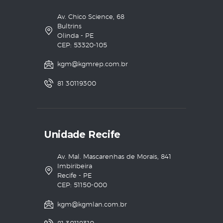
Av. Chico Science, 68
Bultrins
Olinda - PE
CEP: 53320-105
kgm@kgmrep.com.br
81 30119300
Unidade Recife
Av. Mal. Mascarenhas de Morais, 841
Imbiribeira
Recife - PE
CEP: 51150-000
kgm@kgmlan.com.br