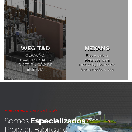
WEG T&D
NEXANS
GERAÇÃO,
Fios e cabos
TRANSMISSÃO &
elétricos para
DISTRIBUIÇÃO DE
indústria, Linhas de
ENERGIA
transmissão e etc
Precisa equipar sua frota?
Especializados
Somos
em
Projetar, Fabricar e