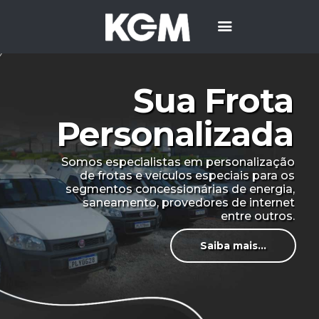
Sua Frota
Home
A Empresa
Personalizada
Representadas
Veículos Especiais
Somos especialistas em personalização
Serviços
de frotas e veículos especiais para os
segmentos concessionárias de energia,
Contato
saneamento, provedores de internet
entre outros.
Saiba mais...