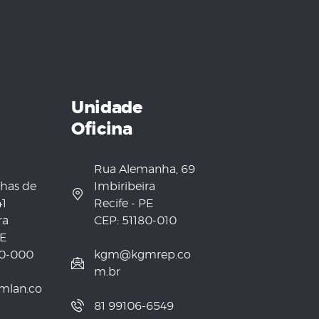
Unidade
Oficina
Rua Alemanha, 69
has de
Imbiribeira
41
Recife - PE
ra
CEP: 51180-010
PE
50-000
kgm@kgmrep.co
m.br
lan.co
81 99106-6549