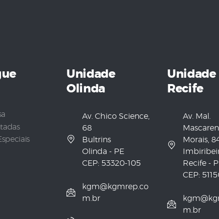
gue
Unidade
Unidade
Olinda
Recife
sa
Av. Chico Science,
Av. Mal.
tadas
68
Mascaren
Especiais
Bultrins
Morais, 8
Olinda - PE
Imbiribei
CEP: 53320-105
Recife - 
CEP: 511
kgm@kgmrep.co
m.br
kgm@kgm
m.br