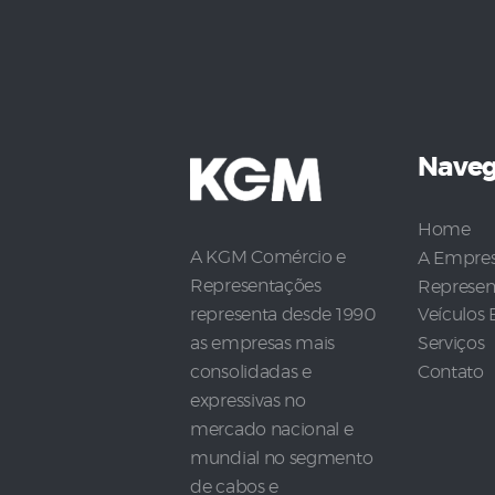
Nave
Home
A KGM Comércio e
A Empre
Representações
Represen
representa desde 1990
Veículos 
as empresas mais
Serviços
consolidadas e
Contato
expressivas no
mercado nacional e
mundial no segmento
de cabos e