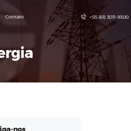
Contato
+55 (81) 3011-9300
ergia
iga-nos