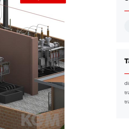
T
di
t
tr