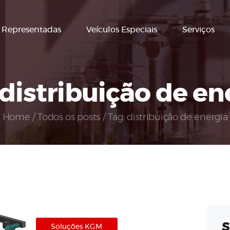
Home
Representadas
Veículos Especiais
Serviços
A Empresa
Representadas
 distribuição de en
Veículos
Especiais
Home
Todos os posts
Tag: distribuição de energia
Serviços
Contato
S
Soluções KGM